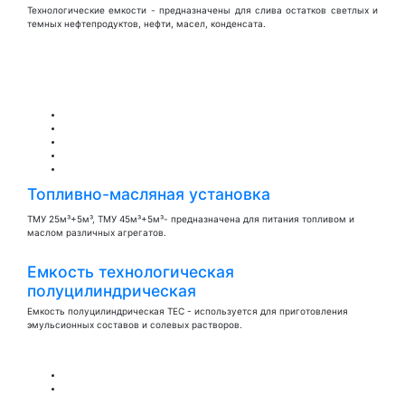
Технологические емкости - предназначены для слива остатков светлых и
темных нефтепродуктов, нефти, масел, конденсата.
Топливно-масляная установка
ТМУ 25м³+5м³, ТМУ 45м³+5м³- предназначена для питания топливом и
маслом различных агрегатов.
Емкость технологическая
полуцилиндрическая
Емкость полуцилиндрическая ТЕС - используется для приготовления
эмульсионных составов и солевых растворов.